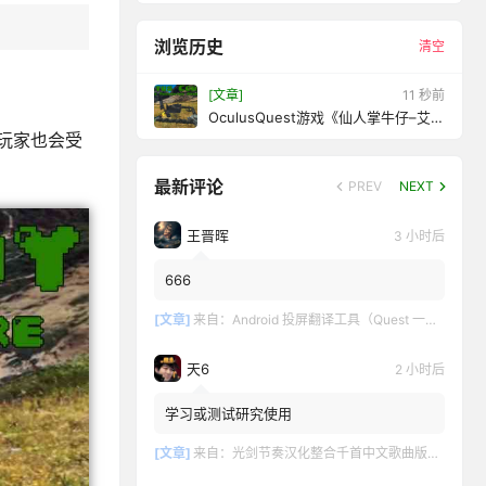
浏览历史
清空
[文章]
13 秒前
OculusQuest游戏《仙人掌牛仔–艾米
利欧大冒险》CactusCowboy–
玩家也会受
EmiliosAdventure
最新评论
PREV
NEXT
王晋晖
3 小时后
666
[文章]
来自：
Android 投屏翻译工具（Quest 一键投屏和翻译）
天6
2 小时后
学习或测试研究使用
[文章]
来自：
光剑节奏汉化整合千首中文歌曲版（Beat Saber VR）全DLC解锁懒人带自定义歌曲版