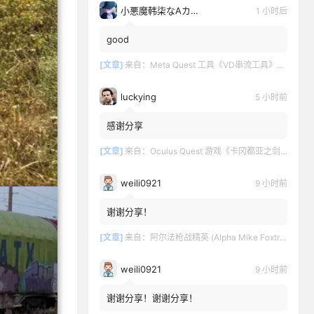
小悪魔韩柒なAカップ魅
1 小时后
good
[文章]
来自：
Meta Quest 工具《VD串流工具》Virtual Desktop 破解版
luckying
5 小时前
感谢分享
[文章]
来自：
Oculus Quest 游戏《卡冈都亚之剑》Swords of Gargantua
weili0921
9 小时前
谢谢分享！
[文章]
来自：
阿尔法枪战精英 (Alpha Mike Foxtrot VR – AMF VR)
weili0921
9 小时前
谢谢分享！谢谢分享！