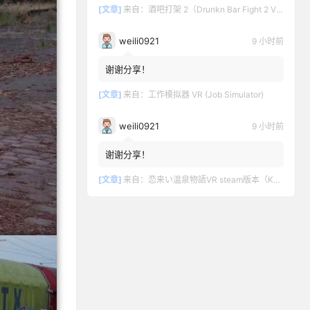
[文章]
来自：
酒吧打架 2（Drunkn Bar Fight 2 VR）
weili0921
9 小时前
谢谢分享！
[文章]
来自：
工作模拟器 VR (Job Simulator)
weili0921
9 小时前
谢谢分享！
[文章]
来自：
恋来い温泉物語VR steam版本（KoiKoiMonogatari VR）