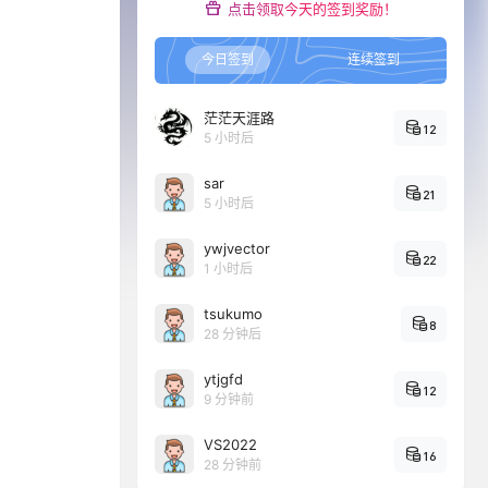
点击领取今天的签到奖励！
今日签到
连续签到
茫茫天涯路
12
5 小时后
sar
21
5 小时后
ywjvector
22
1 小时后
tsukumo
8
28 分钟后
ytjgfd
12
9 分钟前
VS2022
16
28 分钟前