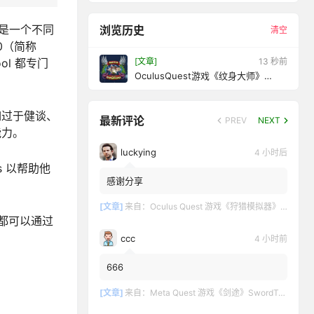
都是一个不同
浏览历史
清空
00（简称
[文章]
15 秒前
ol 都专门
OculusQuest游戏《纹身大师》
MasteroftheTattooverse
如过于健谈、
最新评论
PREV
NEXT
能力。
luckying
4 小时后
 以帮助他
感谢分享
[文章]
来自：
Oculus Quest 游戏《狩猎模拟器》Hunting Simulator
寸都可以通过
ccc
4 小时前
666
[文章]
来自：
Meta Quest 游戏《剑途》SwordTrip