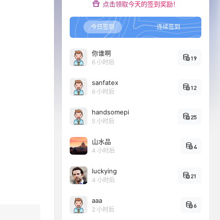
点击领取今天的签到奖励！
今日签到
连续签到
你谁啊
19
6 小时后
sanfatex
12
6 小时后
handsomepi
25
5 小时后
山水品
4
4 小时后
luckying
21
4 小时后
aaa
6
2 小时后