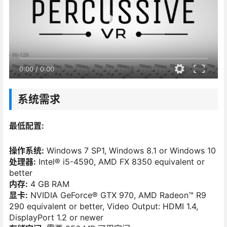
0:00
/
0:00
系统需求
最低配置:
操作系统:
Windows 7 SP1, Windows 8.1 or Windows 10
处理器:
Intel® i5-4590, AMD FX 8350 equivalent or
better
内存:
4 GB RAM
显卡:
NVIDIA GeForce® GTX 970, AMD Radeon™ R9
290 equivalent or better, Video Output: HDMI 1.4,
DisplayPort 1.2 or newer