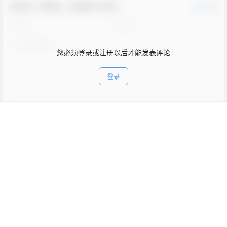
欢迎您，新朋友，感谢参与互动！
确认修改
您必须登录或注册以后才能发表评论
登录
首页
新球
积分
搜索
菜单
客服
表情
提交
暂无讨论，说说你的看法吧
Copyright © 2026
妖气VR魔趣官网
查询 59 次，耗时 0.2418 秒