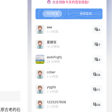
点击领取今天的签到奖励！
今日签到
连续签到
aaa
6
4 小时后
夏娜炭
7
16 分钟后
asdxfcghj
2
29 分钟前
ccber
24
2 小时前
ytjgfd
11
2 小时前
1225257608
24
3 小时前
复原古老的石