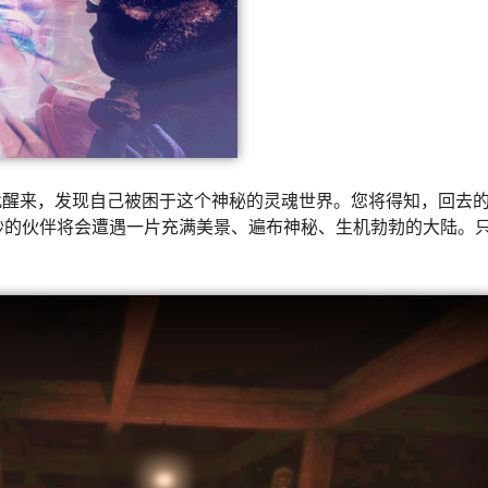
此醒来，发现自己被困于这个神秘的灵魂世界。您将得知，回去
您与奇妙的伙伴将会遭遇一片充满美景、遍布神秘、生机勃勃的大陆。