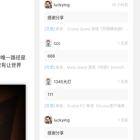
luckying
16 小时前
感谢分享
[文章]
来自：
Oculus Quest 游戏《狩猎模拟器》Hunting Simulator
ccc
1 天前
666
的唯一路径是
只有让世界
[文章]
来自：
Meta Quest 游戏《剑途》SwordTrip
1345大灯
1 天前
111
[文章]
来自：
Oculus PC 串流《Oculus客户端离线版》最新版下载
luckying
1 天前
感谢分享