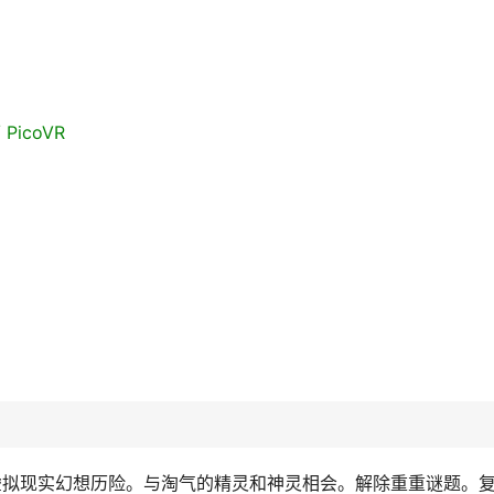
/ PicoVR
虚拟现实幻想历险。与淘气的精灵和神灵相会。解除重重谜题。