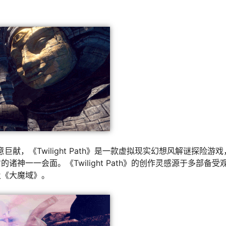
诚意巨献，《Twilight Path》是一款虚拟现实幻想风解谜探险游
神一一会面。《Twilight Path》的创作灵感源于多部备受
及《大魔域》。