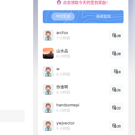
点击领取今天的签到奖励！
今日签到
连续签到
arcfox
28
7 小时后
山水品
28
6 小时后
w
8
6 小时后
你谁啊
26
6 小时后
handsomepi
22
5 小时后
ywjvector
20
5 小时后