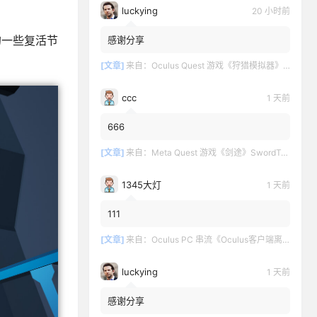
luckying
20 小时前
的一些复活节
感谢分享
[文章]
来自：
Oculus Quest 游戏《狩猎模拟器》Hunting Simulator
ccc
1 天前
666
[文章]
来自：
Meta Quest 游戏《剑途》SwordTrip
1345大灯
1 天前
111
[文章]
来自：
Oculus PC 串流《Oculus客户端离线版》最新版下载
luckying
1 天前
感谢分享