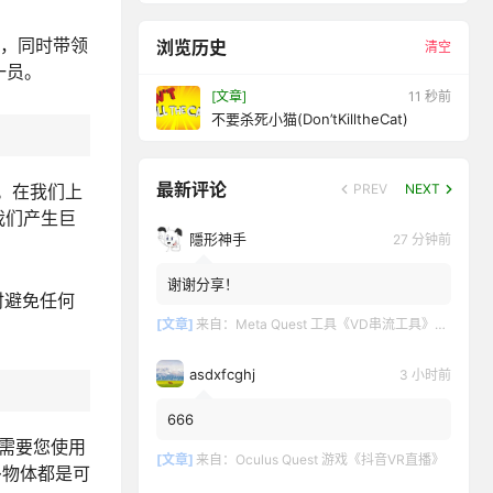
陷阱，同时带领
浏览历史
清空
一员。
[文章]
12 秒前
不要杀死小猫(Don’tKilltheCat)
最新评论
。在我们上
PREV
NEXT
对我们产生巨
隱形神手
27 分钟前
谢谢分享！
时避免任何
[文章]
来自：
Meta Quest 工具《VD串流工具》Virtual Desktop 破解版
asdxfcghj
3 小时前
666
需要您使用
[文章]
来自：
Oculus Quest 游戏《抖音VR直播》
多物体都是可