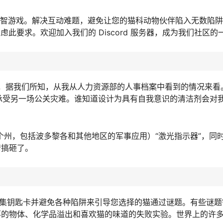
 VR 冒险益智游戏。解决互动难题，避免让您的猫科动物伙伴陷入无数
虑此要求。欢迎加入我们的 Discord 服务器，成为我们社区的
吧，据我们所知，从我从人力资源部的人事档案中看到的情况来看
to 公司无法承受另一场公关灾难。谁知道设计为具有自我意识的清洁剂会
 个州，包括波多黎各和其他地区的军事应用）“激光指示器”，同
情搞砸了。
收集钥匙卡并避免各种陷阱来引导您选择的猫通过谜题。有些谜题
落的物体、化学品溢出和喜欢猫的味道的失败实验。世界上的许