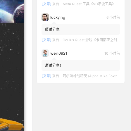
[文章]
来自：
Meta Quest 工具《VD串流工具》Virtual Desktop 破解版
luckying
6 小时前
感谢分享
[文章]
来自：
Oculus Quest 游戏《卡冈都亚之剑》Swords of Gargantua
weili0921
10 小时前
谢谢分享！
[文章]
来自：
阿尔法枪战精英 (Alpha Mike Foxtrot VR – AMF VR)