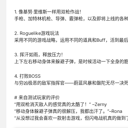
1. 像基努·里维斯一样用双枪作战！
手枪、加特林机枪、导弹、霰弹枪，以及即将上线的各
2. Roguelike游戏玩法
采用不同的游戏战略，运用不同的道具和Buff，活到最
3. 挥汗如雨，释放压力！
上下左右移动身体来躲避子弹，是时候活动一下全身的
4. 打败BOSS
与穷凶极恶的敌军指挥官——蔚蓝风暴和磐陀无尽一决
# 来自测试玩家的评价
“用双枪消灭敌人的感觉真的太酷了！” –Zerny
“移动身体躲避子弹真的很解压，我都出汗了。”–Rona
“从没想过我会喜欢一款射击游戏，但闪电战机真的做到了！”