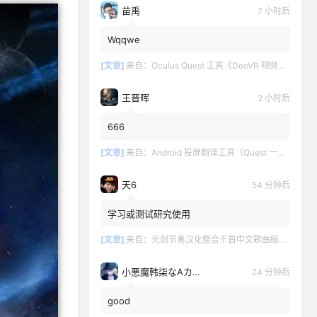
苗禹
7 小时后
Wqqwe
[文章]
来自：
Oculus Quest 工具《DeoVR 视频播放器汉化中文版》DeoVR Quest
王晋晖
2 小时后
666
[文章]
来自：
Android 投屏翻译工具（Quest 一键投屏和翻译）
天6
54 分钟后
学习或测试研究使用
[文章]
来自：
光剑节奏汉化整合千首中文歌曲版（Beat Saber VR）全DLC解锁懒人带自定义歌曲版
小悪魔韩柒なAカップ魅
24 分钟后
good