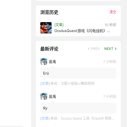
浏览历史
清空
[文章]
12 秒前
OculusQuest游戏《闪电战机》
PowerForce:JustShoot
最新评论
PREV
NEXT
苗禹
7 小时后
Erü
[文章]
来自：
汉服小姐姐vr舞蹈视频
苗禹
7 小时后
Ry
[文章]
来自：
Oculus Quest 工具《DeoVR 视频播放器》DeoVR Quest