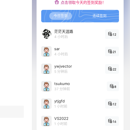
点击领取今天的签到奖励！
今日签到
连续签到
茫茫天涯路
12
4 小时后
sar
21
4 小时后
ywjvector
22
5 分钟后
tsukumo
8
37 分钟前
ytjgfd
12
1 小时前
VS2022
16
1 小时前