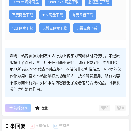
1fichier 海外网盘
OneDrive 网盘下载
急速直连下载
百度网盘下载
115 网盘下载
夸克网盘下载
123 网盘下载
天翼云网盘下载
迅雷云盘下载
声明：
站内资源为网友个人行为上传学习或测试研究使用，未经原
版权作者许可，禁止用于任何商业途径！请在下载24小时内删除，
用户所表达的“不代表本站立场”，本站为非盈利性站点，VIP功能仅
仅作为用户喜欢本站捐赠打赏功能和人工技术解答服务，所有内容
不作为商业行为。如若本站内容侵犯了原著者的合法权益，可联系
我们进行处理删除。
0
0
海报分享
收藏
0 条回复
文章作者
管理员
A
M