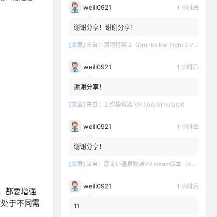
weili0921
1 小时后
谢谢分享！谢谢分享！
[文章]
来自：
酒吧打架 2（Drunkn Bar Fight 2 VR）
weili0921
1 小时后
谢谢分享！
[文章]
来自：
工作模拟器 VR (Job Simulator)
weili0921
1 小时后
谢谢分享！
[文章]
来自：
恋来い温泉物語VR steam版本（KoiKoiMonogatari VR）
weili0921
1 小时后
，都要增强
愈处于不同需
11
。