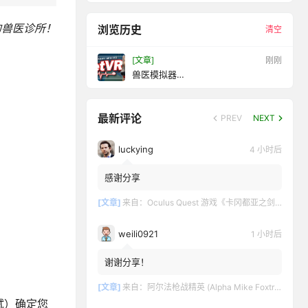
的兽医诊所！
浏览历史
清空
[文章]
12 秒前
兽医模拟器
(VetVRVeterinarySimulator)
最新评论
PREV
NEXT
luckying
4 小时后
感谢分享
[文章]
来自：
Oculus Quest 游戏《卡冈都亚之剑》Swords of Gargantua
weili0921
1 小时后
谢谢分享！
[文章]
来自：
阿尔法枪战精英 (Alpha Mike Foxtrot VR – AMF VR)
试）确定您