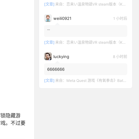
[文章]
来自：
恋来い温泉物語VR steam版本（KoiKoiMonogatari VR）
weili0921
1 小时后
˙˙˙
[文章]
来自：
恋来い温泉物語VR steam版本（KoiKoiMonogatari VR）
luckying
8 小时前
6666666
[文章]
来自：
Meta Quest 游戏《有氧拳击》Battle Fit: VR Cardio Boxing
解锁隐藏游
游戏。不过要