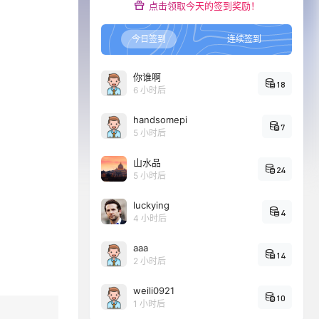
点击领取今天的签到奖励！
今日签到
连续签到
你谁啊
18
6 小时后
handsomepi
7
5 小时后
山水品
24
5 小时后
luckying
4
4 小时后
aaa
14
2 小时后
weili0921
10
1 小时后