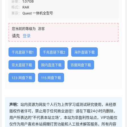
容量：
1.07GB
格式：
RAR
兼容：
Quest 一体机全型号
您当前的等级为
游客
请先
登录
千兆直链下载1
千兆直链下载2
海外直链下载
亚太直链下载
国内直连下载
百度网盘下载
123 网盘下载
115 网盘下载
声明：
站内资源为网友个人行为上传学习或测试研究使用，未经原
版权作者许可，禁止用于任何商业途径！请在下载24小时内删除，
用户所表达的“不代表本站立场”，本站为非盈利性站点，VIP功能仅
仅作为用户喜欢本站捐赠打赏功能和人工技术解答服务，所有内容