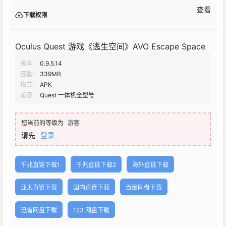
查看
下载权限
Oculus Quest 游戏《逃生空间》AVO Escape Space
版本：
0.9.5.14
容量：
339MB
格式：
APK
兼容：
Quest 一体机全型号
您当前的等级为
游客
请先
登录
千兆直链下载1
千兆直链下载2
海外直链下载
亚太直链下载
国内直连下载
百度网盘下载
迅雷网盘下载
123 网盘下载