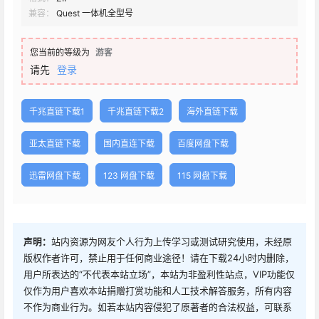
兼容：
Quest 一体机全型号
您当前的等级为
游客
请先
登录
千兆直链下载1
千兆直链下载2
海外直链下载
亚太直链下载
国内直连下载
百度网盘下载
迅雷网盘下载
123 网盘下载
115 网盘下载
声明：
站内资源为网友个人行为上传学习或测试研究使用，未经原
版权作者许可，禁止用于任何商业途径！请在下载24小时内删除，
用户所表达的“不代表本站立场”，本站为非盈利性站点，VIP功能仅
仅作为用户喜欢本站捐赠打赏功能和人工技术解答服务，所有内容
不作为商业行为。如若本站内容侵犯了原著者的合法权益，可联系