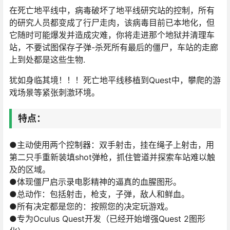
在死亡地平线中，病毒破坏了地平线研究站的控制，所有
的研究人员都变成了行尸走肉，该病毒目前已本地化，但
它随时可能爆发并造成灾难，你将走进那个地狱并清理车
站，不要试图保存子弹-杀死所有最后的僵尸，车站的走廊
上到处都是这些生物.
犹如身临其境！！！死亡地平线移植到Quest中，攀爬的游
戏场景等紧张刺激环境。
特点：
●主动使用两个控制器：双手射击，挂在绳子上射击，用
第二只手重新装填shot弹枪，抓住管道并探索车站难以触
及的区域。
●体现僵尸启示录电影精神的逼真的血腥图形。
●总动作：包括射击，枪支，子弹，敌人和鲜血。
●所有决定都是您的：按照您的决定玩游戏。
●专为Oculus Quest开发（已经开始增强Quest 2图形