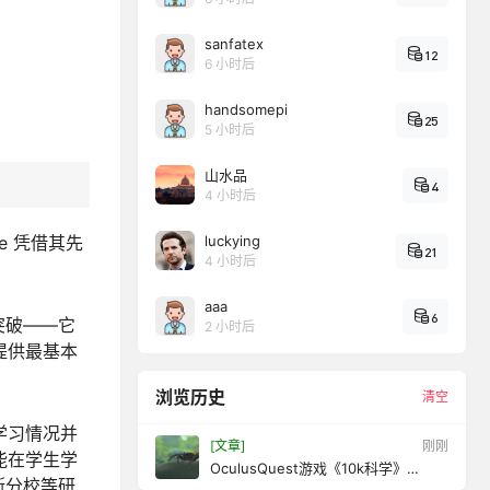
sanfatex
12
6 小时后
handsomepi
25
5 小时后
山水品
4
4 小时后
ce 凭借其先
luckying
21
4 小时后
aaa
6
式的突破——它
2 小时后
提供最基本
浏览历史
清空
学习情况并
[文章]
11 秒前
能在学生学
OculusQuest游戏《10k科学》
斯分校等研
10kScience