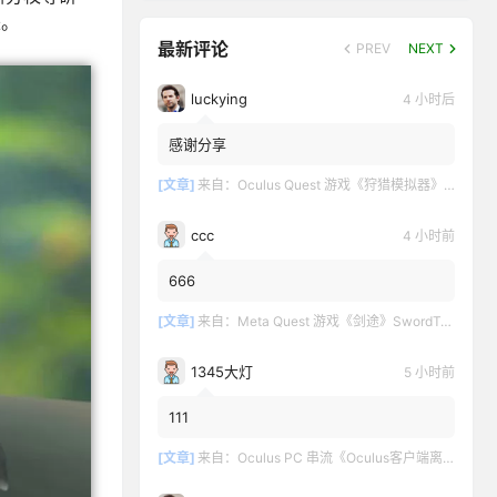
来。
最新评论
PREV
NEXT
luckying
4 小时后
感谢分享
[文章]
来自：
Oculus Quest 游戏《狩猎模拟器》Hunting Simulator
ccc
4 小时前
666
[文章]
来自：
Meta Quest 游戏《剑途》SwordTrip
1345大灯
5 小时前
111
[文章]
来自：
Oculus PC 串流《Oculus客户端离线版》最新版下载