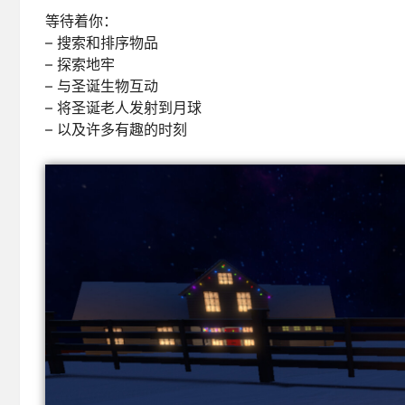
等待着你：
– 搜索和排序物品
– 探索地牢
– 与圣诞生物互动
– 将圣诞老人发射到月球
– 以及许多有趣的时刻