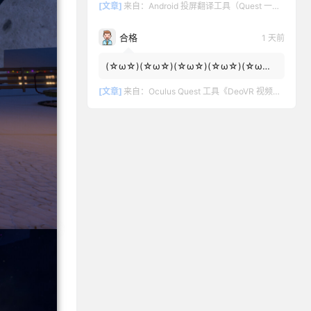
[文章]
来自：
Android 投屏翻译工具（Quest 一键投屏和翻译）
合格
1 天前
(☆ω☆)(☆ω☆)(☆ω☆)(☆ω☆)(☆ω☆)
(☆ω☆)
[文章]
来自：
Oculus Quest 工具《DeoVR 视频播放器汉化中文版》DeoVR Quest