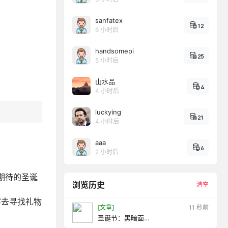
sanfatex
12
6 小时后
handsomepi
25
5 小时后
山水品
4
4 小时后
luckying
21
4 小时后
aaa
6
2 小时后
期待的圣诞
浏览历史
清空
牢去寻找礼物
[文章]
13 秒前
圣诞节：黑暗面
（Christmas:DarkSide）