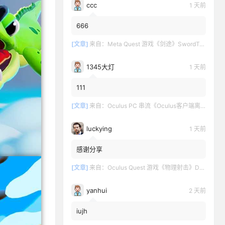
ccc
1 天前
666
[文章]
来自：
Meta Quest 游戏《剑途》SwordTrip
1345大灯
1 天前
111
[文章]
来自：
Oculus PC 串流《Oculus客户端离线版》最新版下载
luckying
1 天前
感谢分享
[文章]
来自：
Oculus Quest 游戏《物理射击》DOWNSHOT
yanhui
2 天前
iujh