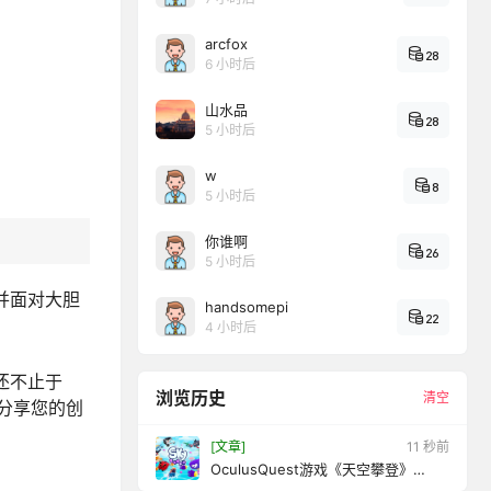
arcfox
28
6 小时后
山水品
28
5 小时后
w
8
5 小时后
你谁啊
26
5 小时后
力并面对大胆
handsomepi
22
4 小时后
还不止于
浏览历史
清空
分享您的创
[文章]
13 秒前
OculusQuest游戏《天空攀登》
SkyClimb