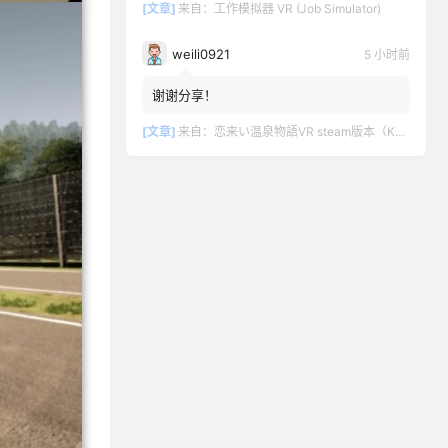
[文章]
来自：
工作模拟器 VR (Job Simulator)
weili0921
5 小时前
谢谢分享！
[文章]
来自：
恋来い温泉物語VR steam版本（KoiKoiMonogatari VR）