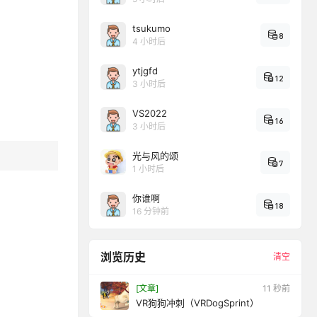
tsukumo
8
4 小时后
ytjgfd
12
3 小时后
VS2022
16
3 小时后
光与风的颂
7
1 小时后
你谁啊
18
16 分钟前
浏览历史
清空
[文章]
12 秒前
VR狗狗冲刺（VRDogSprint）