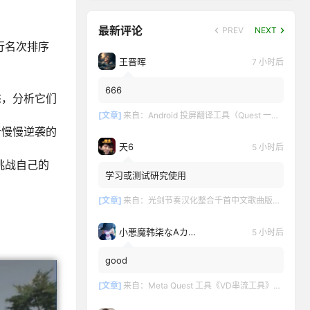
最新评论
PREV
NEXT
行名次排序
王晋晖
7 小时后
666
态，分析它们
[文章]
来自：
Android 投屏翻译工具（Quest 一键投屏和翻译）
者慢慢逆袭的
天6
5 小时后
挑战自己的
学习或测试研究使用
[文章]
来自：
光剑节奏汉化整合千首中文歌曲版（Beat Saber VR）全DLC解锁懒人带自定义歌曲版
小悪魔韩柒なAカップ魅
5 小时后
good
[文章]
来自：
Meta Quest 工具《VD串流工具》Virtual Desktop 破解版