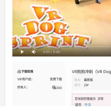
0:00
/
0:00
VR狗狗冲刺（VR Dog 
下载权限
VIP用户组：
免费下载
版本：
最新版
格式：
ZIP
所有人：
200
您当前的等级为
游客
请先
登录