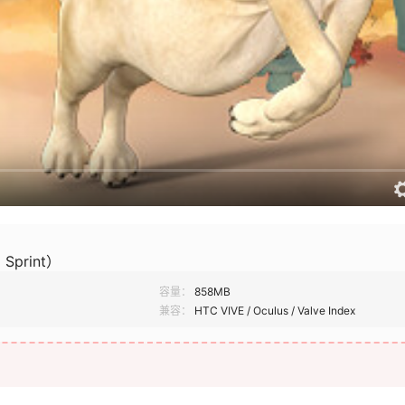
Sprint）
容量：
858MB
兼容：
HTC VIVE / Oculus / Valve Index