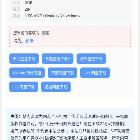
容量：
3GB
格式：
ZIP
兼容：
HTC VIVE / Oculus / Valve Index
您当前的等级为
游客
请先
登录
千兆直连下载
千兆直链下载2
海外直链下载
PikPak 海外网盘
百度网盘下载
123 网盘下载
115 网盘下载
迅雷网盘下载
声明：
站内资源为网友个人行为上传学习或测试研究使用，未经原
版权作者许可，禁止用于任何商业途径！请在下载24小时内删除，
用户所表达的“不代表本站立场”，本站为非盈利性站点，VIP功能仅
仅作为用户喜欢本站捐赠打赏功能和人工技术解答服务，所有内容