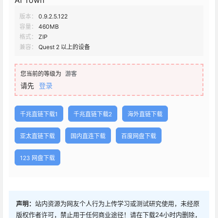
AI Town
版本：
0.9.2.5.122
容量：
460MB
格式：
ZIP
兼容：
Quest 2 以上的设备
您当前的等级为
游客
请先
登录
千兆直链下载1
千兆直链下载2
海外直链下载
亚太直链下载
国内直连下载
百度网盘下载
123 网盘下载
声明：
站内资源为网友个人行为上传学习或测试研究使用，未经原
版权作者许可，禁止用于任何商业途径！请在下载24小时内删除，