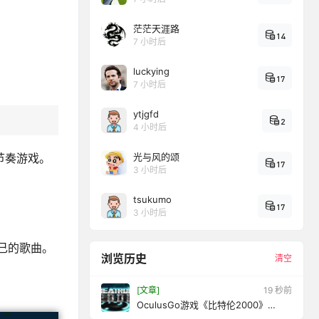
茫茫天涯路
14
7 小时后
luckying
17
7 小时后
ytjgfd
2
4 小时后
新节奏游戏。
光与风的颂
17
3 小时后
tsukumo
17
3 小时后
自己的歌曲。
浏览历史
清空
[文章]
21 秒前
OculusGo游戏《比特伦2000》
Beatron2000