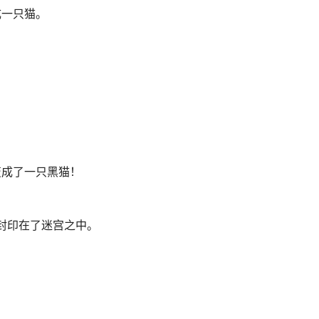
成一只猫。
。
变成了一只黑猫！
被封印在了迷宫之中。