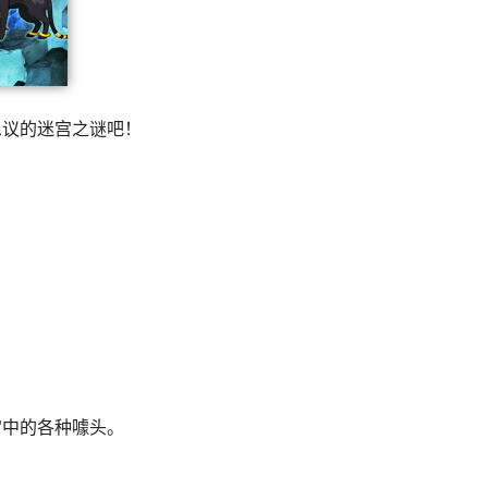
思议的迷宫之谜吧！
宫中的各种噱头。