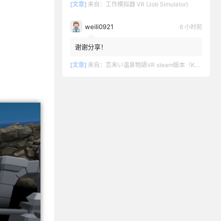
[文章]
来自：
工作模拟器 VR (Job Simulator)
weili0921
6 小时前
谢谢分享！
[文章]
来自：
恋来い温泉物語VR steam版本（KoiKoiMonogatari VR）