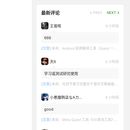
最新评论
PREV
NEXT
王晋晖
6 小时后
666
[文章]
来自：
Android 投屏翻译工具（Quest 一键投屏和翻译）
天6
4 小时后
学习或测试研究使用
[文章]
来自：
光剑节奏汉化整合千首中文歌曲版（Beat Saber VR）全DLC解锁懒人带自定义歌曲版
小悪魔韩柒なAカップ魅
4 小时后
good
[文章]
来自：
Meta Quest 工具《VD串流工具》Virtual Desktop 破解版