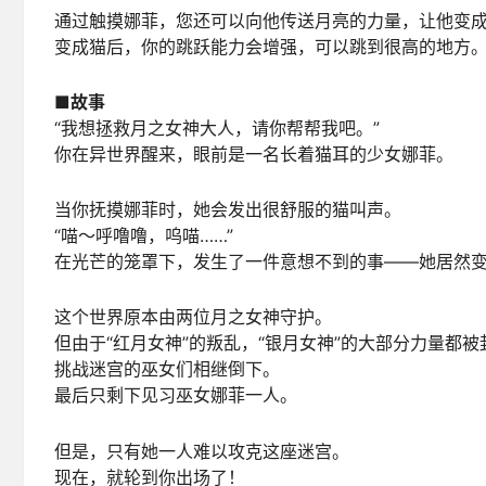
通过触摸娜菲，您还可以向他传送月亮的力量，让他变
变成猫后，你的跳跃能力会增强，可以跳到很高的地方
■故事
“我想拯救月之女神大人，请你帮帮我吧。”
你在异世界醒来，眼前是一名长着猫耳的少女娜菲。
当你抚摸娜菲时，她会发出很舒服的猫叫声。
“喵～呼噜噜，呜喵……”
在光芒的笼罩下，发生了一件意想不到的事——她居然
这个世界原本由两位月之女神守护。
但由于“红月女神”的叛乱，“银月女神”的大部分力量都
挑战迷宫的巫女们相继倒下。
最后只剩下见习巫女娜菲一人。
但是，只有她一人难以攻克这座迷宫。
现在，就轮到你出场了！