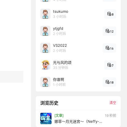
tsukumo
8
3 小时后
ytjgfd
12
2 小时后
VS2022
16
2 小时后
光与风的颂
7
35 分钟后
你谁啊
18
1 小时前
浏览历史
清空
[文章]
21 秒前
娜菲～月光迷宫～（Neffy-
MoonlightLabyrinth-）