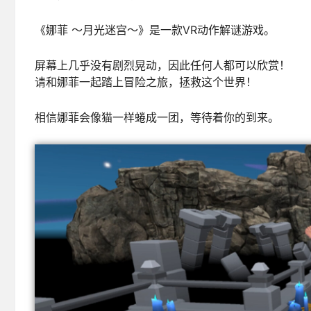
《娜菲 ～月光迷宫～》是一款VR动作解谜游戏。
屏幕上几乎没有剧烈晃动，因此任何人都可以欣赏！
请和娜菲一起踏上冒险之旅，拯救这个世界！
相信娜菲会像猫一样蜷成一团，等待着你的到来。