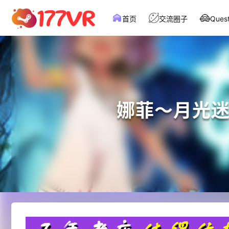
首页
交流圈子
Que
娜菲～月光迷宫～（