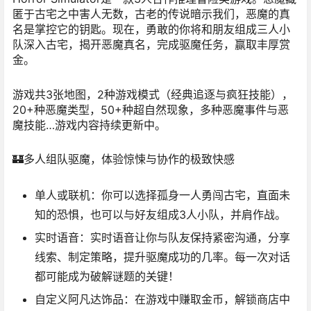
匿于古宅之中害人无数，古老的传说暗示我们，恶魔的真
名是掌控它的钥匙。现在，勇敢的你将和朋友组成三人小
队深入古宅，揭开恶魔真名，完成驱魔任务，赢取丰厚赏
金。
游戏共3张地图，2种游戏模式（经典追逐与疯狂技能），
20+种恶魔类型，50+种超自然现象，多种恶魔事件与恶
魔技能…游戏内容持续更新中。
🏰多人组队驱魔，体验惊悚与协作的极致快感
单人或联机
：你可以选择孤身一人勇闯古宅，直面未
知的恐惧，也可以与好友组成3人小队，并肩作战。
实时语音
：实时语音让你与队友保持紧密沟通，分享
线索、制定策略，提升驱魔成功的几率。每一次对话
都可能成为破解谜题的关键！
自定义阿凡达饰品
：在游戏中赚取金币，解锁商店中