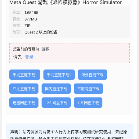
Meta Quest 游戏《恐怖模拟器》Horror Simulator
版本：
1.65.165
容量：
877MB
格式：
ZIP
兼容：
Quest 2 以上的设备
您当前的等级为
游客
请先
登录
千兆直链下载1
千兆直链下载2
海外直链下载
亚太直链下载
国内直连下载
百度网盘下载
迅雷网盘下载
123 网盘下载
115 网盘下载
声明：
站内资源为网友个人行为上传学习或测试研究使用，未经原
版权作者许可，禁止用于任何商业途径！请在下载24小时内删除，