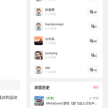
你谁啊
18
5 小时后
handsomepi
7
4 小时后
山水品
24
4 小时后
luckying
4
3 小时后
aaa
14
1 小时后
浏览历史
清空
成对的运动
[文章]
22 秒前
MetaQuest游戏《超飞战士汉化中文
版》SuperflyVR