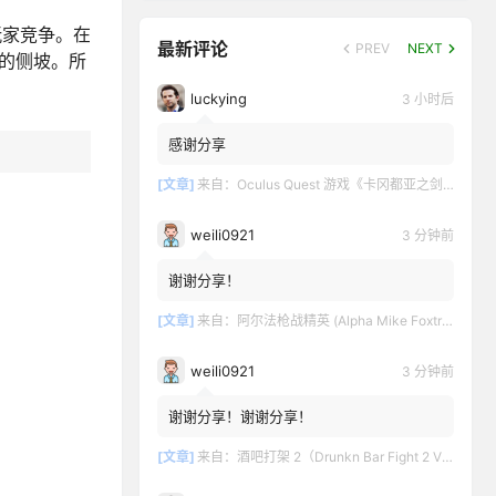
玩家竞争。在
最新评论
PREV
NEXT
特的侧坡。所
luckying
3 小时后
感谢分享
[文章]
来自：
Oculus Quest 游戏《卡冈都亚之剑》Swords of Gargantua
weili0921
3 分钟前
谢谢分享！
[文章]
来自：
阿尔法枪战精英 (Alpha Mike Foxtrot VR – AMF VR)
weili0921
3 分钟前
谢谢分享！谢谢分享！
[文章]
来自：
酒吧打架 2（Drunkn Bar Fight 2 VR）