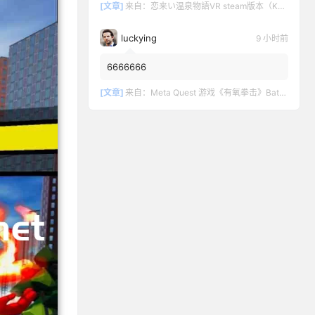
[文章]
来自：
恋来い温泉物語VR steam版本（KoiKoiMonogatari VR）
luckying
9 小时前
6666666
[文章]
来自：
Meta Quest 游戏《有氧拳击》Battle Fit: VR Cardio Boxing