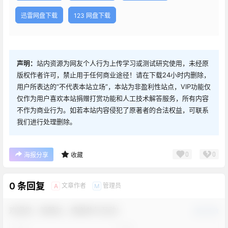
迅雷网盘下载
123 网盘下载
声明：
站内资源为网友个人行为上传学习或测试研究使用，未经原
版权作者许可，禁止用于任何商业途径！请在下载24小时内删除，
用户所表达的“不代表本站立场”，本站为非盈利性站点，VIP功能仅
仅作为用户喜欢本站捐赠打赏功能和人工技术解答服务，所有内容
不作为商业行为。如若本站内容侵犯了原著者的合法权益，可联系
我们进行处理删除。
0
0
海报分享
收藏
0 条回复
文章作者
管理员
A
M
欢迎您，新朋友，感谢参与互动！
确认修改