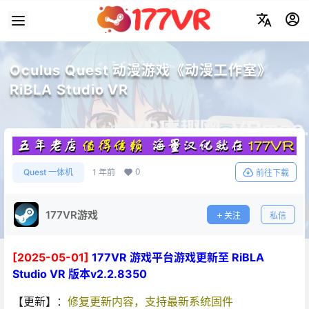
Oculus Quest 动漫游戏《动漫工作室》
RiBLA Studio VR
0
Quest 一体机
1 年前
前往下载
177VR游戏
关注
私信
[2025-05-01]
177VR 游戏平台游戏更新至 RiBLA
Studio VR 版本v2.2.8350
【更新】：
修复更新内容，支持最新系统固件