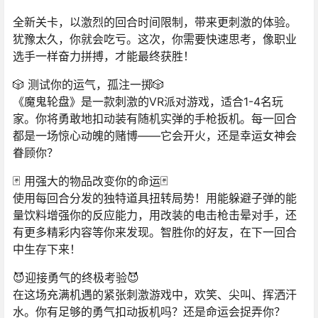
全新关卡，以激烈的回合时间限制，带来更刺激的体验。
犹豫太久，你就会吃亏。这次，你需要快速思考，像职业
选手一样奋力拼搏，才能最终获胜！
🎲 测试你的运气，孤注一掷🎲
《魔鬼轮盘》是一款刺激的VR派对游戏，适合1-4名玩
家。你将勇敢地扣动装有随机实弹的手枪扳机。每一回合
都是一场惊心动魄的赌博——它会开火，还是幸运女神会
眷顾你？
🃏 用强大的物品改变你的命运🃏
使用每回合分发的独特道具扭转局势！用能躲避子弹的能
量饮料增强你的反应能力，用改装的电击枪击晕对手，还
有更多精彩内容等你来发现。智胜你的好友，在下一回合
中生存下来！
😈迎接勇气的终极考验😈
在这场充满机遇的紧张刺激游戏中，欢笑、尖叫、挥洒汗
水。你有足够的勇气扣动扳机吗？还是命运会捉弄你？