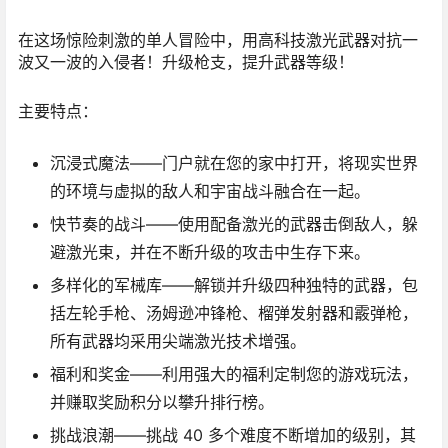
在这场惊险刺激的单人冒险中，用高科技激光武器对抗一
波又一波的入侵者！升级枪支，提升武器等级！
主要特点：
沉浸式魔法
——门户就在您的家中打开，将现实世界
的环境与虚拟的敌人和宇宙战斗融合在一起。
快节奏的战斗
——使用配备激光的武器击倒敌人，躲
避激光束，并在不断升级的攻击中生存下来。
多样化的军械库
——解锁并升级四种独特的武器，包
括左轮手枪、汤姆逊冲锋枪、榴弹发射器和霰弹枪，
所有武器均采用尖端激光技术增强。
福利和奖金
——利用强大的福利定制您的游戏玩法，
并赚取奖励积分以攀升排行榜。
挑战浪潮
——挑战 40 多个难度不断增加的级别，其