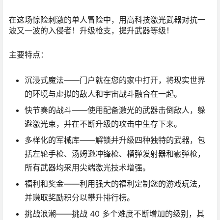
在这场惊险刺激的单人冒险中，用高科技激光武器对抗一
波又一波的入侵者！升级枪支，提升武器等级！
主要特点：
沉浸式魔法
——门户就在您的家中打开，将现实世界
的环境与虚拟的敌人和宇宙战斗融合在一起。
快节奏的战斗
——使用配备激光的武器击倒敌人，躲
避激光束，并在不断升级的攻击中生存下来。
多样化的军械库
——解锁并升级四种独特的武器，包
括左轮手枪、汤姆逊冲锋枪、榴弹发射器和霰弹枪，
所有武器均采用尖端激光技术增强。
福利和奖金
——利用强大的福利定制您的游戏玩法，
并赚取奖励积分以攀升排行榜。
挑战浪潮
——挑战 40 多个难度不断增加的级别，其