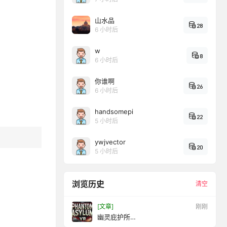
山水品
28
6 小时后
w
8
6 小时后
你谁啊
26
6 小时后
handsomepi
22
5 小时后
ywjvector
20
5 小时后
浏览历史
清空
[文章]
11 秒前
幽灵庇护所
VR（PhantomAsylumVR）