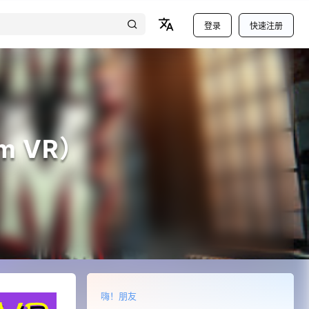
登录
快速注册
m VR）
嗨！朋友