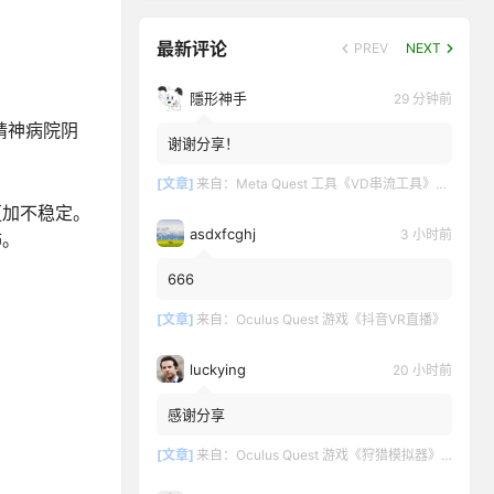
最新评论
PREV
NEXT
隱形神手
29 分钟前
精神病院阴
谢谢分享！
[文章]
来自：
Meta Quest 工具《VD串流工具》Virtual Desktop 破解版
更加不稳定。
asdxfcghj
3 小时前
怖。
666
[文章]
来自：
Oculus Quest 游戏《抖音VR直播》
luckying
20 小时前
感谢分享
[文章]
来自：
Oculus Quest 游戏《狩猎模拟器》Hunting Simulator