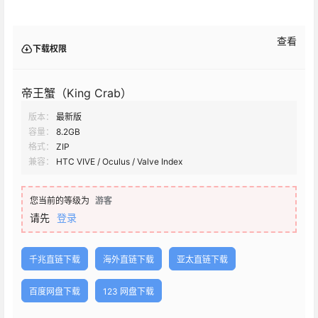
查看
下载权限
帝王蟹（King Crab）
版本：
最新版
容量：
8.2GB
格式：
ZIP
兼容：
HTC VIVE / Oculus / Valve Index
您当前的等级为
游客
请先
登录
千兆直链下载
海外直链下载
亚太直链下载
百度网盘下载
123 网盘下载