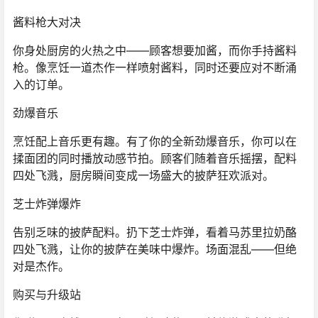
酱料枪大对决
你身处厨房的火热之中——顾客想要加酱，而你手​​持酱料
枪。像烹饪一道杰作一样喷射酱料，同时还要应对不断涌
入的订单。
劲爆音乐
烹饪配上音乐更有趣。有了你的全新劲爆音乐，你可以在
揉面团的同时播放动感节拍。顾客们随着音乐摇摆，配料
四处飞溅，厨房瞬间变成一场盛大的披萨狂欢派对。
芝士炸弹爆炸
告别乏味的披萨配料。扔下芝士炸弹，看着马苏里拉奶酪
四处飞溅，让你的披萨在美味中爆炸。场面混乱——但绝
对是杰作。
购买与升级站