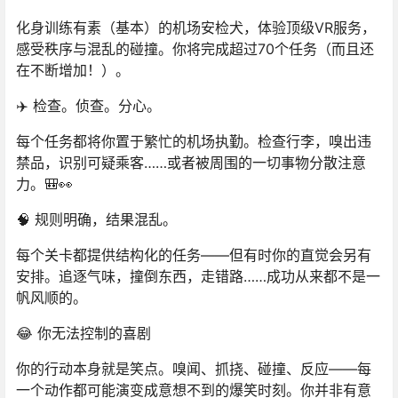
化身训练有素（基本）的机场安检犬，体验顶级VR服务，
感受秩序与混乱的碰撞。你将完成超过70个任务（而且还
在不断增加！）。
✈️ 检查。侦查。分心。
每个任务都将你置于繁忙的机场执勤。检查行李，嗅出违
禁品，识别可疑乘客……或者被周围的一切事物分散注意
力。🎒👀
🧠 规则明确，结果混乱。
每个关卡都提供结构化的任务——但有时你的直觉会另有
安排。追逐气味，撞倒东西，走错路……成功从来都不是一
帆风顺的。
😂 你无法控制的喜剧
你的行动本身就是笑点。嗅闻、抓挠、碰撞、反应——每
一个动作都可能演变成意想不到的爆笑时刻。你并非有意