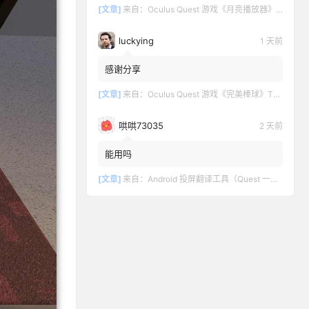
[文章]
来自：
Oculus Quest 游戏《月亮播放器》Moon VR Video Player
luckying
1 天前
感谢分享
[文章]
来自：
Oculus Quest 游戏《完美棒球》TOTALLY BASEBALL
哄哄73035
2 天前
能用吗
[文章]
来自：
Android 投屏翻译工具（Quest 一键投屏和翻译）