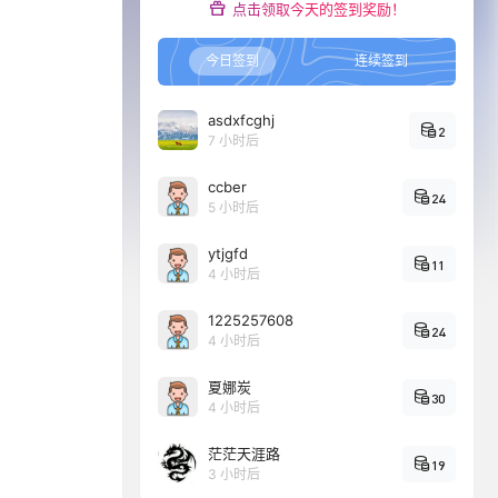
点击领取今天的签到奖励！
今日签到
连续签到
asdxfcghj
2
7 小时后
ccber
24
5 小时后
ytjgfd
11
4 小时后
1225257608
24
4 小时后
夏娜炭
30
4 小时后
茫茫天涯路
19
3 小时后