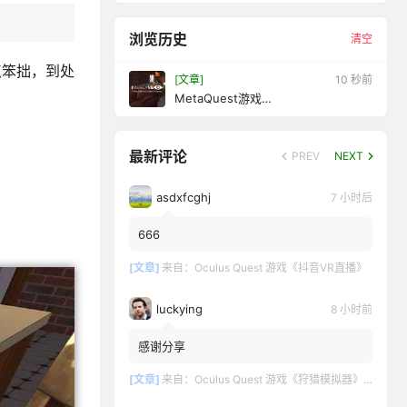
浏览历史
清空
点笨拙，到处
[文章]
12 秒前
MetaQuest游戏
《Imercyve:LivingwithIntellectualDi
sabilityVR》残疾人士
最新评论
PREV
NEXT
asdxfcghj
7 小时后
666
[文章]
来自：
Oculus Quest 游戏《抖音VR直播》
luckying
8 小时前
感谢分享
[文章]
来自：
Oculus Quest 游戏《狩猎模拟器》Hunting Simulator