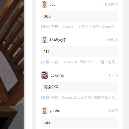
ccc
18 小时前
666
[文章]
来自：
Meta Quest 游戏《剑途》SwordTrip
1345大灯
19 小时前
111
[文章]
来自：
Oculus PC 串流《Oculus客户端离线版》最新版下载
luckying
1 天前
感谢分享
[文章]
来自：
Oculus Quest 游戏《物理射击》DOWNSHOT
yanhui
1 天前
iujh