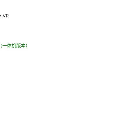
y VR
t 3S（一体机版本）