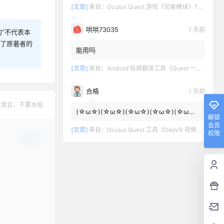
[文章]
来自：
Oculus Quest 游戏《完美棒球》TOTALLY BASEBALL
哄哄73035
1 天前
“不代表本
犯了原著者的
能用吗
[文章]
来自：
Android 投屏翻译工具（Quest 一键投屏和翻译）
合格
1 天前
范发言，不要水贴
(☆ω☆)(☆ω☆)(☆ω☆)(☆ω☆)(☆ω☆)
解锁
(☆ω☆)
会员
[文章]
来自：
Oculus Quest 工具《DeoVR 视频播放器汉化中文版》DeoVR Quest
权限
确认修改