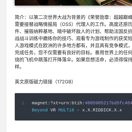
简介：以第二次世界大战为背景的《荣誉勋章：超越巅
需要接替战略情报局（OSS）代理人的工作。高度还原
件、摧毁纳粹基地、暗中破坏敌人的计划、帮助法国反
战战斗训练中磨练你的技巧、观看专为游戏制作的获奖
人游戏模式在欧洲的许多地方都有，并且具有竞争模式
完成任务，您不仅需要有良好的目标。善用世界上的任
烧的飞机中跳落打开降落伞。如果您想活命，必须得保
样。
英文原版磁力链接（172GB）
magnet
:?
xt
=
urn
:
btih
:
4085905217bd5fc48
Beyond
 VR 
MULTi6
-
 x
.
X
.
RIDDICK
.
X
.
x