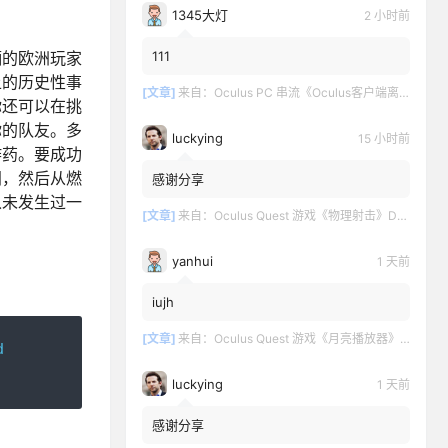
1345大灯
2 小时前
111
躏的欧洲玩家
上的历史性事
[文章]
来自：
Oculus PC 串流《Oculus客户端离线版》最新版下载
你还可以在挑
你的队友。多
luckying
15 小时前
炸药。要成功
间，然后从燃
感谢分享
从未发生过一
[文章]
来自：
Oculus Quest 游戏《物理射击》DOWNSHOT
yanhui
1 天前
iujh
[文章]
来自：
Oculus Quest 游戏《月亮播放器》Moon VR Video Player
d
luckying
1 天前
感谢分享