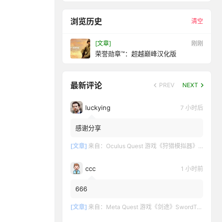
浏览历史
清空
[文章]
刚刚
荣誉勋章™：超越巅峰汉化版
最新评论
PREV
NEXT
luckying
7 小时后
感谢分享
[文章]
来自：
Oculus Quest 游戏《狩猎模拟器》Hunting Simulator
ccc
1 小时前
666
[文章]
来自：
Meta Quest 游戏《剑途》SwordTrip