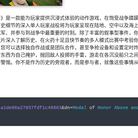
峰》是一款能为玩家提供沉浸式体验的动作游戏，在饱受战争蹂
历史细节的深入单人玩家战役将为玩家呈现在陆地、空中以及海
抗军、并参与到战争中最重要的时刻。除了丰富的叙事型事件，
短片深入了解历史、在火药十足且快节奏的多人模式比赛中考验
，您可以选择独自作战或是团队合作，甚至争抢设备和设置定时
何东西为自己掩护，抛回敌人投掷的手雷，游走在各沉没船只之
持警惕。你不是作为历史的旁观者，而是参与者，就像这些事情
4a1de06a27037fdf1c48863
&
dn
=
Medal
 of 
Honor
Above
an