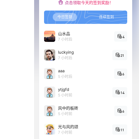
点击领取今天的签到奖励！
今日签到
连续签到
山水品
4
7 小时后
luckying
21
7 小时后
aaa
6
5 小时后
ytjgfd
14
5 小时前
风中的板砖
6
5 小时前
光与风的颂
11
7 小时前