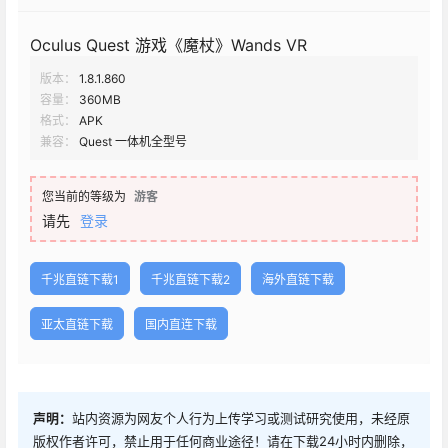
Oculus Quest 游戏《魔杖》Wands VR
版本：
1.8.1.860
容量：
360MB
格式：
APK
兼容：
Quest 一体机全型号
您当前的等级为
游客
请先
登录
千兆直链下载1
千兆直链下载2
海外直链下载
亚太直链下载
国内直连下载
声明：
站内资源为网友个人行为上传学习或测试研究使用，未经原
版权作者许可，禁止用于任何商业途径！请在下载24小时内删除，