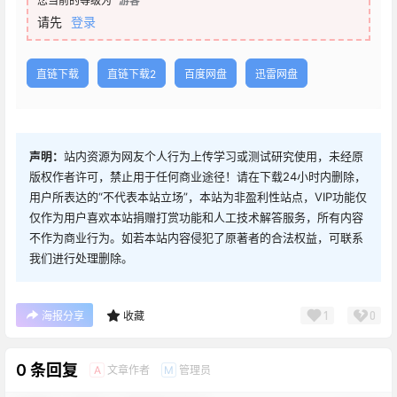
您当前的等级为
游客
请先
登录
直链下载
直链下载2
百度网盘
迅雷网盘
声明：
站内资源为网友个人行为上传学习或测试研究使用，未经原
版权作者许可，禁止用于任何商业途径！请在下载24小时内删除，
用户所表达的“不代表本站立场”，本站为非盈利性站点，VIP功能仅
仅作为用户喜欢本站捐赠打赏功能和人工技术解答服务，所有内容
不作为商业行为。如若本站内容侵犯了原著者的合法权益，可联系
我们进行处理删除。
1
0
海报分享
收藏
0 条回复
文章作者
管理员
A
M