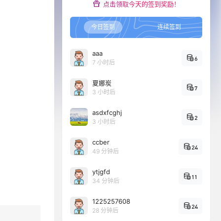
点击领取今天的签到奖励！
今日签到
连续签到
aaa
6
7 小时后
夏娜炭
7
3 小时后
asdxfcghj
2
3 小时后
ccber
24
49 分钟后
ytjgfd
11
34 分钟后
1225257608
24
28 分钟后