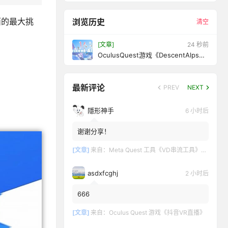
面的最大挑
浏览历史
清空
[文章]
26 秒前
OculusQuest游戏《DescentAlps》
阿尔卑斯山滑雪
最新评论
PREV
NEXT
隱形神手
6 小时后
谢谢分享！
[文章]
来自：
Meta Quest 工具《VD串流工具》Virtual Desktop 破解版
asdxfcghj
2 小时后
666
[文章]
来自：
Oculus Quest 游戏《抖音VR直播》