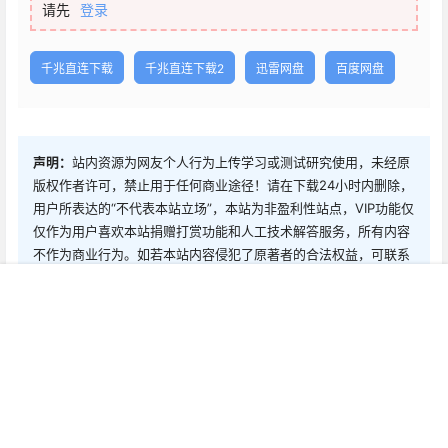
请先
登录
千兆直连下载
千兆直连下载2
迅雷网盘
百度网盘
声明：
站内资源为网友个人行为上传学习或测试研究使用，未经原
版权作者许可，禁止用于任何商业途径！请在下载24小时内删除，
用户所表达的“不代表本站立场”，本站为非盈利性站点，VIP功能仅
仅作为用户喜欢本站捐赠打赏功能和人工技术解答服务，所有内容
不作为商业行为。如若本站内容侵犯了原著者的合法权益，可联系
我们进行处理删除。
首页
新球
积分
搜索
菜单
客服
2
0
海报分享
收藏
0 条回复
文章作者
管理员
A
M