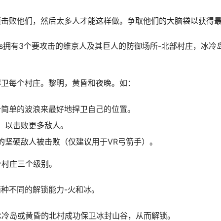
须击败他们，然后太多人才能这样做。争取他们的大脑袋以获得
ows拥有3个要攻击的维京人及其巨人的防御场所-北部村庄，冰冷
捍卫每个村庄。黎明，黄昏和夜晚。如：
个简单的波浪来最好地捍卫自己的位置。
试，以击败更多敌人。
长的坚硬敌人被击败（仅建议用于VR弓箭手）。
个村庄三个级别。
种不同的解锁能力-火和冰。
冰冷岛或黄昏的北村成功保卫冰封山谷，从而解锁。