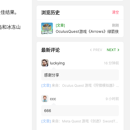
最佳结果。
浏览历史
清空
[文章]
11 秒前
岛和冰冻山
OculusQuest游戏《Arrows》绿箭侠
最新评论
PREV
NEXT
luckying
16 分钟前
感谢分享
[文章]
来自：
Oculus Quest 游戏《狩猎模拟器》Hunting Simulator
ccc
9 小时前
666
[文章]
来自：
Meta Quest 游戏《剑途》SwordTrip