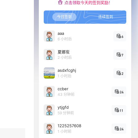
点击领取今天的签到奖励！
今日签到
连续签到
aaa
6
6 小时后
夏娜炭
7
2 小时后
asdxfcghj
2
1 小时后
ccber
24
44 分钟前
ytjgfd
11
59 分钟前
1225257608
24
1 小时前