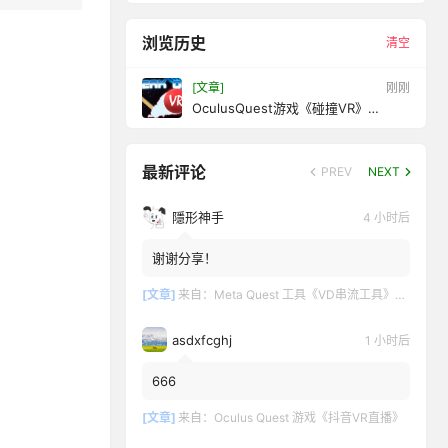
浏览历史
清空
[文章]
刚刚
OculusQuest游戏《碰撞VR》
BreakoutVR
最新评论
PREV
NEXT
隱形神手
4 小时后
谢谢分享！
[文章]
来自：
Meta Quest 工具《VD串流工具》Virtual Desktop 破解版
asdxfcghj
1 小时后
666
[文章]
来自：
Oculus Quest 游戏《抖音VR直播》