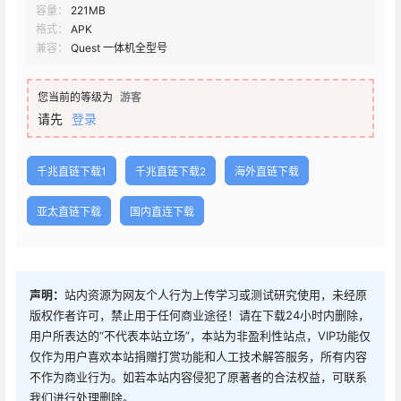
容量：
221MB
格式：
APK
兼容：
Quest 一体机全型号
您当前的等级为
游客
请先
登录
千兆直链下载1
千兆直链下载2
海外直链下载
亚太直链下载
国内直连下载
声明：
站内资源为网友个人行为上传学习或测试研究使用，未经原
版权作者许可，禁止用于任何商业途径！请在下载24小时内删除，
用户所表达的“不代表本站立场”，本站为非盈利性站点，VIP功能仅
仅作为用户喜欢本站捐赠打赏功能和人工技术解答服务，所有内容
不作为商业行为。如若本站内容侵犯了原著者的合法权益，可联系
我们进行处理删除。